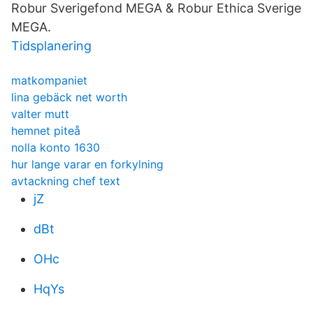
Robur Sverigefond MEGA & Robur Ethica Sverige
MEGA.
Tidsplanering
matkompaniet
lina gebäck net worth
valter mutt
hemnet piteå
nolla konto 1630
hur lange varar en forkylning
avtackning chef text
jZ
dBt
OHc
HqYs