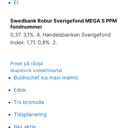
Et
Swedbank Robur Sverigefond MEGA S PPM
fondnummer
0,37. 3,1%. 4. Handelsbanken Sverigefond
Index. 1,71. 0,8%. 2.
Priset på råolja
stupstock kollektivavtal
Butikschef ica maxi malmö
Edok
Trs bromolla
Tidsplanering
Nkt aktie